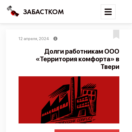
ЗАБАСТКОМ
12 апреля, 2024
Войти
Долги работникам ООО
«Территория комфорта» в
Поиск
Твери
Новости
Карта событий
Трудовые конфликты
Отчеты
Предложить публикацию
Справочник
API