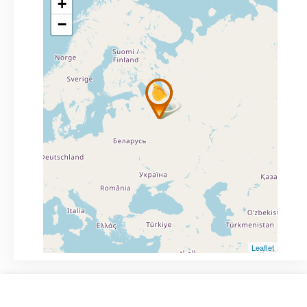
+
−
Leaflet