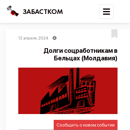
ЗАБАСТКОМ
12 апреля, 2024
Войти
Долги соцработникам в
Бельцах (Молдавия)
Поиск
Новости
Карта событий
Трудовые конфликты
Отчеты
Предложить публикацию
Справочник
Сообщить о новом событии
API