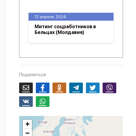
О проекте
12 апреля, 2024
Политика конфиденциальности
Митинг соцработников в
Бельцах (Молдавия)
Поделиться
+
−