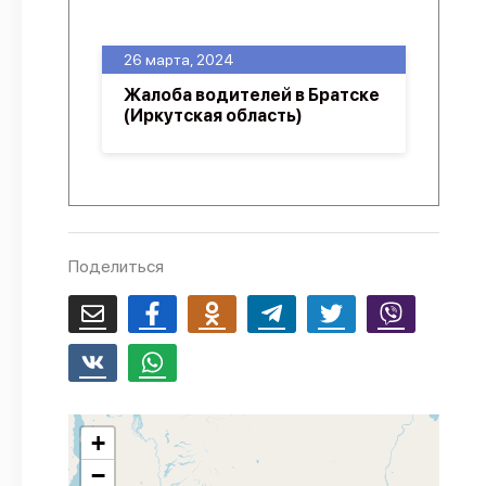
О проекте
26 марта, 2024
Политика конфиденциальности
Жалоба водителей в Братске
(Иркутская область)
Поделиться
+
−