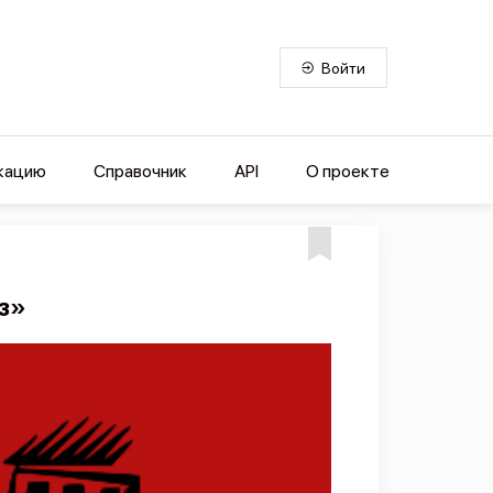
Войти
кацию
Справочник
API
О проекте
з»