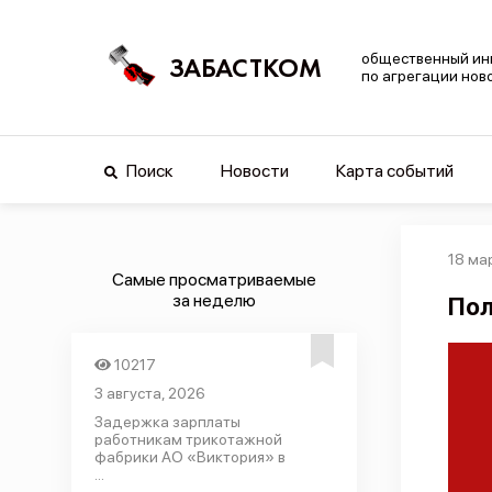
общественный ин
ЗАБАСТКОМ
по агрегации нов
Поиск
Новости
Карта событий
18 ма
Самые просматриваемые
за неделю
Пол
10217
3 августа, 2026
Задержка зарплаты
работникам трикотажной
фабрики АО «Виктория» в
...