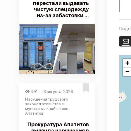
перестали выдавать
чистую спецодежду
из-за забастовки ...
Поде
E
+
−
491
3 августа, 2026
Нарушения трудового
законодательства в
муниципальной школе
Апатитов
Прокуратура Апатитов
выявила нарушения в