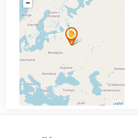
−
Leaflet