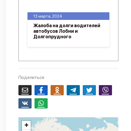
О проекте
13 марта, 2024
Политика конфиденциальности
Жалоба на долги водителей
автобусов Лобни и
Долгопрудного
Поделиться
+