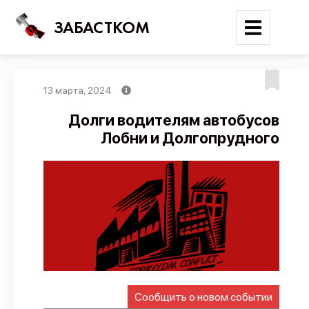
ЗАБАСТКОМ
13 марта, 2024
Войти
Долги водителям автобусов
Лобни и Долгопрудного
Поиск
Новости
Карта событий
Трудовые конфликты
Отчеты
Предложить публикацию
Справочник
Сообщить о новом событии
API