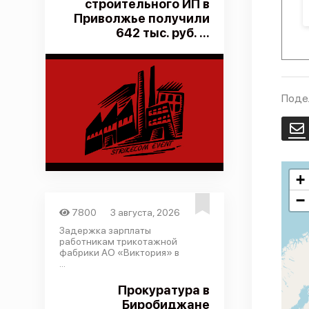
строительного ИП в
Приволжье получили
642 тыс. руб. ...
Поде
E
+
−
7800
3 августа, 2026
Задержка зарплаты
работникам трикотажной
фабрики АО «Виктория» в
...
Прокуратура в
Биробиджане