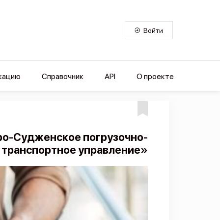
Войти
кацию
Справочник
API
О проекте
ро-Судженское погрузочно-
транспортное управление»