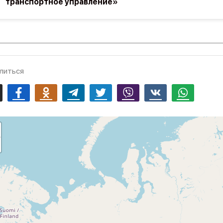
транспортное управление»
литься
mail
Facebook
Odnoklassniki
Telegram
Twitter
Viber
Vk
Whatsapp