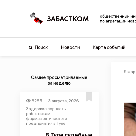
общественный ин
ЗАБАСТКОМ
по агрегации нов
Поиск
Новости
Карта событий
9 мар
Самые просматриваемые
за неделю
8285
3 августа, 2026
Задержка зарплаты
работникам
фармацевтического
предприятия в Туле
В Туле судебные