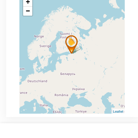
+
−
Leaflet