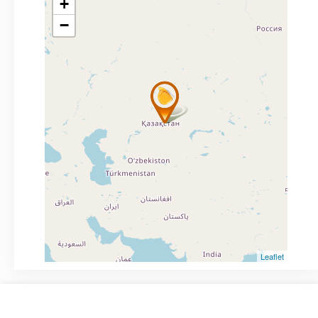
+
−
Leaflet