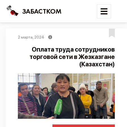
ЗАБАСТКОМ
2 марта, 2024
Войти
Оплата труда сотрудников
торговой сети в Жезказгане
Поиск
(Казахстан)
Новости
Карта событий
Трудовые конфликты
Отчеты
Предложить публикацию
Справочник
API