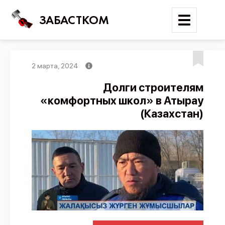
ЗАБАСТКОМ
2 марта, 2024
Войти
Долги строителям
«комфортных школ» в Атырау
Поиск
(Казахстан)
Новости
Карта событий
Трудовые конфликты
Отчеты
Предложить публикацию
Справочник
API