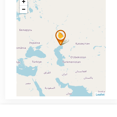
+
−
Leaflet