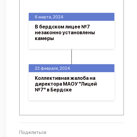
О проекте
6 марта, 2024
Политика конфиденциальности
В бердском лицее №7
незаконно установлены
камеры
22 февраля, 2024
Коллективная жалоба на
директора МАОУ "Лицей
№7" в Бердске
Поделиться