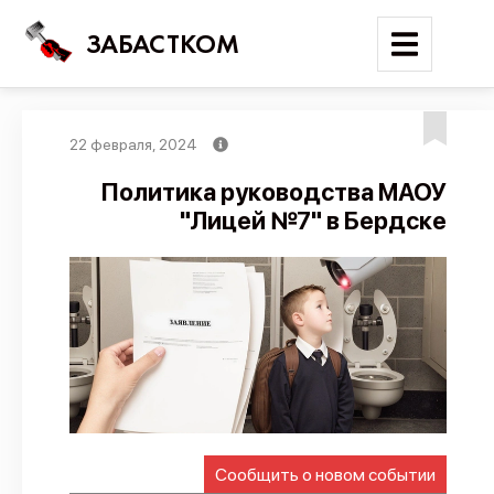
ЗАБАСТКОМ
22 февраля, 2024
Войти
Политика руководства МАОУ
"Лицей №7" в Бердске
Поиск
Новости
Карта событий
Трудовые конфликты
Отчеты
Предложить публикацию
Справочник
Сообщить о новом событии
API