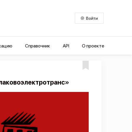
Войти
кацию
Справочник
API
О проекте
алаковоэлектротранс»