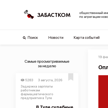
общественный ин
ЗАБАСТКОМ
по агрегации нов
Поиск
Новости
Карта событий
19 фе
Самые просматриваемые
за неделю
Опл
5283
3 августа, 2026
Задержка зарплаты
работникам
фармацевтического
предприятия в Туле
В Туле судебные