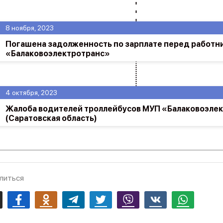
8 ноября, 2023
Погашена задолженность по зарплате перед работн
«Балаковоэлектротранс»
4 октября, 2023
Жалоба водителей троллейбусов МУП «Балаковоэле
(Саратовская область)
литься
mail
Facebook
Odnoklassniki
Telegram
Twitter
Viber
Vk
Whatsapp