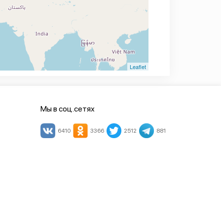
Leaflet
Мы в соц.сетях
6410
3366
2512
881