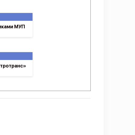
иками МУП
ктротранс»