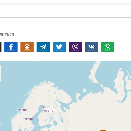
литься
mail
Facebook
Odnoklassniki
Telegram
Twitter
Viber
Vk
Whatsapp