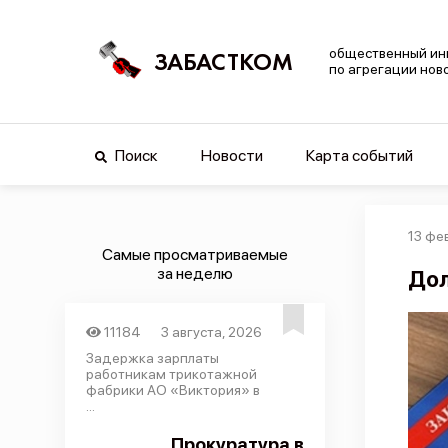
общественный ин
ЗАБАСТКОМ
по агрегации нов
Поиск
Новости
Карта событий
13 фе
Самые просматриваемые
за неделю
Дол
11184
3 августа, 2026
Задержка зарплаты
работникам трикотажной
фабрики АО «Виктория» в
...
Прокуратура в