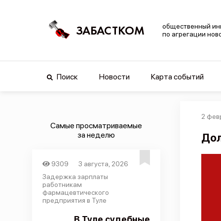
общественный ин
ЗАБАСТКОМ
по агрегации нов
Поиск
Новости
Карта событий
2 фев
Самые просматриваемые
за неделю
Дол
9309
3 августа, 2026
Задержка зарплаты
работникам
фармацевтического
предприятия в Туле
В Туле судебные