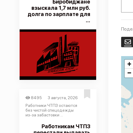
Биробиджане
взыскала 1,7 млн руб.
долга по зарплате для
...
Поде
E
+
−
8495
3 августа, 2026
Работники ЧТПЗ остаются
без чистой спецодежды
из-за забастовки ...
Работникам ЧТПЗ
перестали выдавать