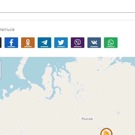
литься
mail
Facebook
Odnoklassniki
Telegram
Twitter
Viber
Vk
Whatsapp