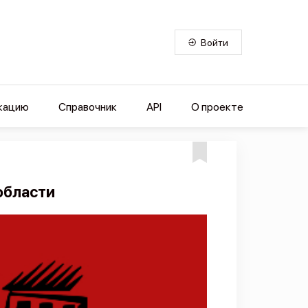
Войти
кацию
Справочник
API
О проекте
области