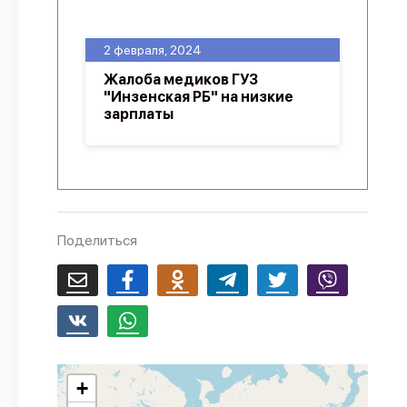
О проекте
2 февраля, 2024
Политика конфиденциальности
Жалоба медиков ГУЗ
"Инзенская РБ" на низкие
зарплаты
Поделиться
+