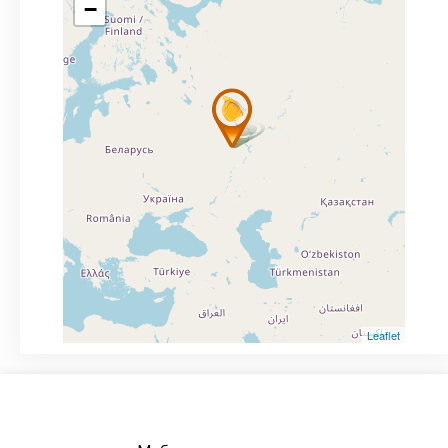
−
Leaflet