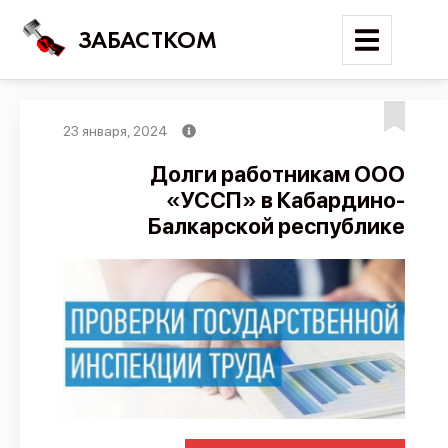
ЗАБАСТКОМ
23 января, 2024
Войти
Долги работникам ООО
«УССП» в Кабардино-
Поиск
Балкарской республике
Новости
Карта событий
Трудовые конфликты
Отчеты
Предложить публикацию
Справочник
API