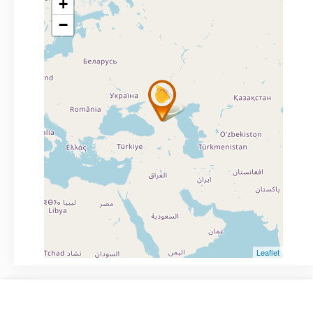
+
−
Leaflet