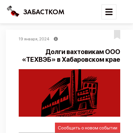
ЗАБАСТКОМ
19 января, 2024
Войти
Долги вахтовикам ООО
«ТЕХВЭБ» в Хабаровском крае
Поиск
Новости
Карта событий
Трудовые конфликты
Отчеты
Предложить публикацию
Справочник
Сообщить о новом событии
API