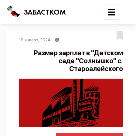
ЗАБАСТКОМ
19 января, 2024
Войти
Размер зарплат в "Детском
саде "Солнышко" с.
Поиск
Староалейского
Новости
Карта событий
Трудовые конфликты
Отчеты
Предложить публикацию
Справочник
API