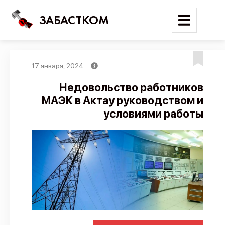
ЗАБАСТКОМ
17 января, 2024
Войти
Недовольство работников
МАЭК в Актау руководством и
Поиск
условиями работы
Новости
Карта событий
Трудовые конфликты
Отчеты
Предложить публикацию
Справочник
API