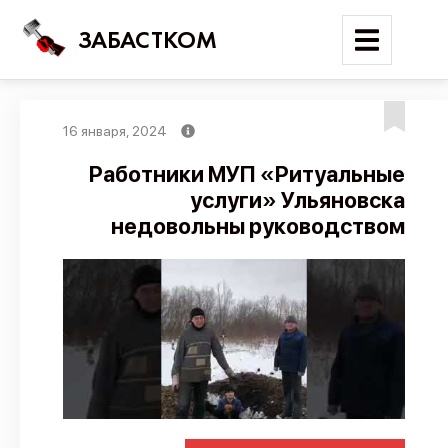
ЗАБАСТКОМ
16 января, 2024
Войти
Работники МУП «Ритуальные
услуги» Ульяновска
Поиск
недовольны руководством
Новости
Карта событий
Трудовые конфликты
Отчеты
Предложить публикацию
Справочник
API