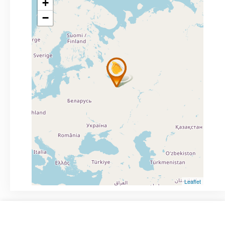
+
−
Leaflet