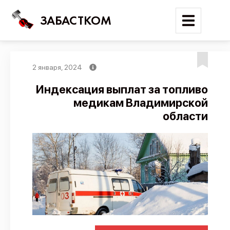
ЗАБАСТКОМ
2 января, 2024
Войти
Индексация выплат за топливо
медикам Владимирской
Поиск
области
Новости
Карта событий
Трудовые конфликты
Отчеты
Предложить публикацию
Справочник
API