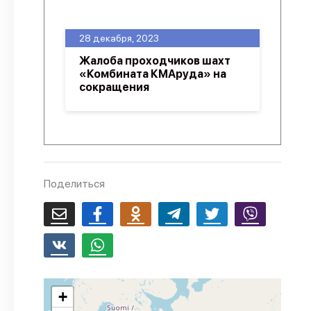
О проекте
28 декабря, 2023
Политика конфиденциальности
Жалоба проходчиков шахт
«Комбината КМАруда» на
сокращения
Поделиться
+