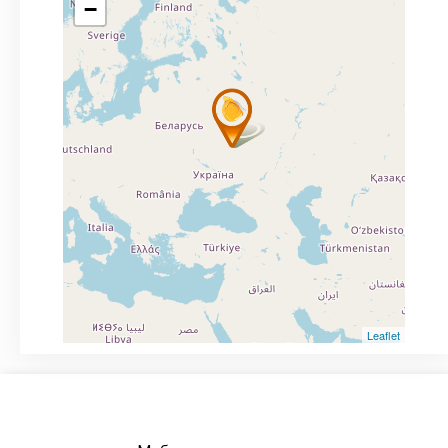
−
Leaflet