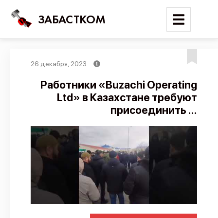
ЗАБАСТКОМ
26 декабря, 2023
Войти
Работники «Buzachi Operating
Ltd» в Казахстане требуют
Поиск
присоединить ...
Новости
Карта событий
Трудовые конфликты
Отчеты
Предложить публикацию
Справочник
API