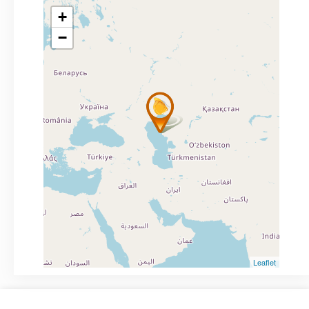
+
−
Leaflet