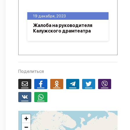
О проекте
19 декабря, 2023
Политика конфиденциальности
Жалоба на руководителя
Калужского драмтеатра
Поделиться
+
−