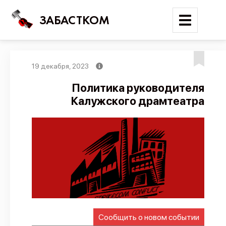
ЗАБАСТКОМ
19 декабря, 2023
Войти
Политика руководителя
Калужского драмтеатра
Поиск
Новости
Карта событий
Трудовые конфликты
Отчеты
Предложить публикацию
Справочник
Сообщить о новом событии
API