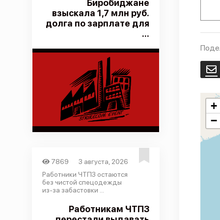
Биробиджане
взыскала 1,7 млн руб.
долга по зарплате для
...
Поде
E
+
−
7869
3 августа, 2026
Работники ЧТПЗ остаются
без чистой спецодежды
из-за забастовки ...
Работникам ЧТПЗ
перестали выдавать