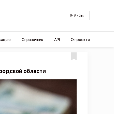
Войти
кацию
Справочник
API
О проекте
родской области