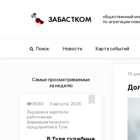
общественный ин
ЗАБАСТКОМ
по агрегации нов
Поиск
Новости
Карта событий
10 де
Самые просматриваемые
за неделю
Дол
8683
3 августа, 2026
Задержка зарплаты
работникам
фармацевтического
предприятия в Туле
В Туле судебные