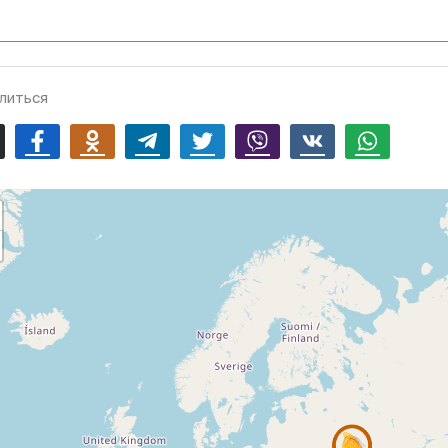
литься
mail
Facebook
Odnoklassniki
Telegram
Twitter
Viber
Vk
Whatsapp