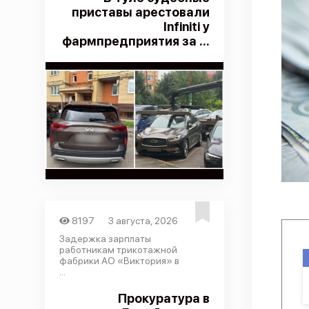
приставы арестовали
Infiniti у
фармпредприятия за ...
8197
3 августа, 2026
Задержка зарплаты
работникам трикотажной
фабрики АО «Виктория» в
...
Прокуратура в