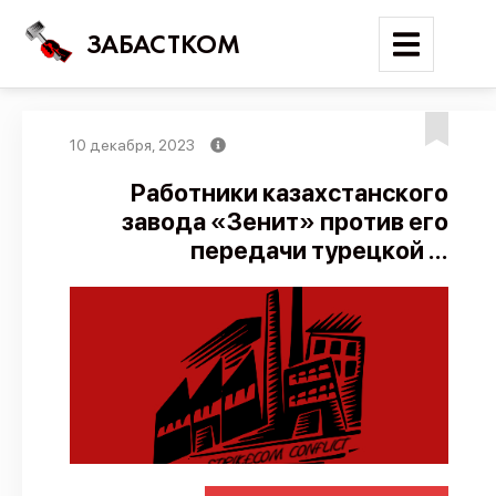
ЗАБАСТКОМ
10 декабря, 2023
Войти
Работники казахстанского
завода «Зенит» против его
Поиск
передачи турецкой ...
Новости
Карта событий
Трудовые конфликты
Отчеты
Предложить публикацию
Справочник
API