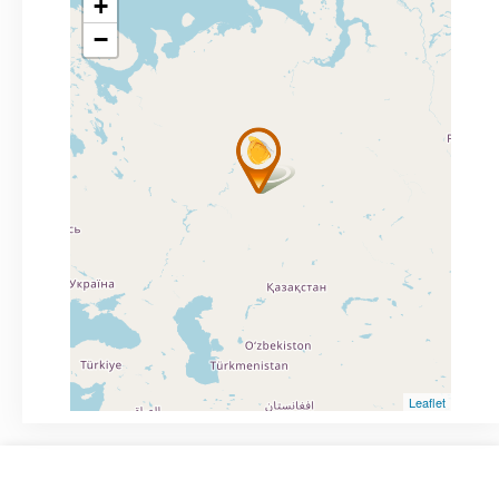
+
−
Leaflet