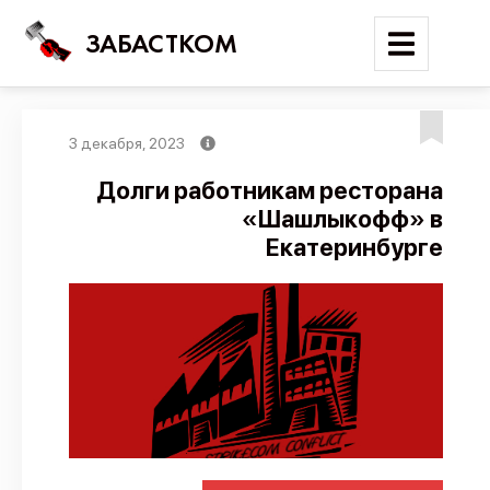
ЗАБАСТКОМ
3 декабря, 2023
Войти
Долги работникам ресторана
«Шашлыкофф» в
Поиск
Екатеринбурге
Новости
Карта событий
Трудовые конфликты
Отчеты
Предложить публикацию
Справочник
API