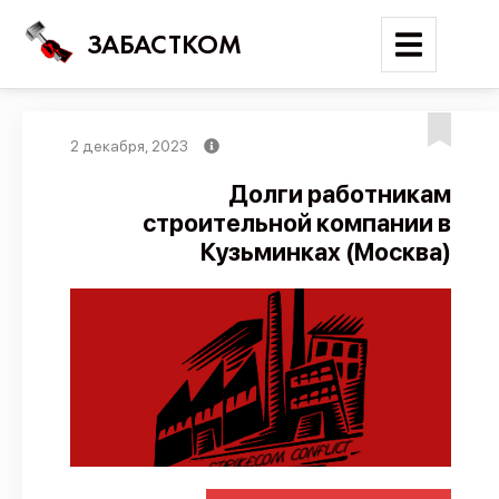
ЗАБАСТКОМ
2 декабря, 2023
Войти
Долги работникам
строительной компании в
Поиск
Кузьминках (Москва)
Новости
Карта событий
Трудовые конфликты
Отчеты
Предложить публикацию
Справочник
API