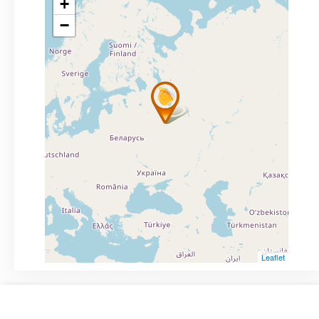
+
−
Leaflet