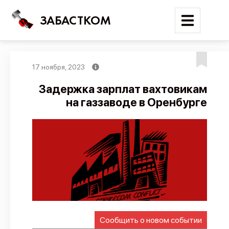
ЗАБАСТКОМ
17 ноября, 2023
Войти
Задержка зарплат вахтовикам
на газзаводе в Оренбурге
Поиск
Новости
Карта событий
Трудовые конфликты
Отчеты
Предложить публикацию
Справочник
Сообщить о новом событии
API