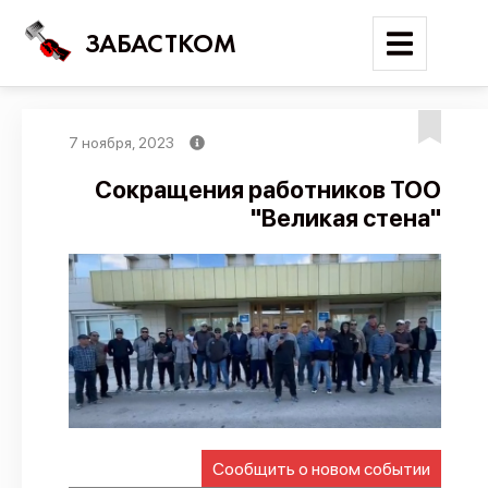
ЗАБАСТКОМ
7 ноября, 2023
Войти
Сокращения работников ТОО
"Великая стена"
Поиск
Новости
Карта событий
Трудовые конфликты
Отчеты
Предложить публикацию
Справочник
Сообщить о новом событии
API