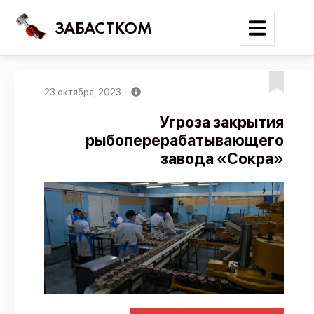
ЗАБАСТКОМ
23 октября, 2023
Войти
Угроза закрытия
рыбоперерабатывающего
Поиск
завода «Сокра»
Новости
Карта событий
Трудовые конфликты
Отчеты
Предложить публикацию
Справочник
API