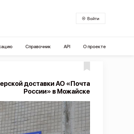
Войти
кацию
Справочник
API
О проекте
ьерской доставки АО «Почта
России» в Можайске