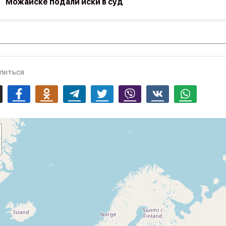
Можайске подали иски в суд
литься
mail
Facebook
Odnoklassniki
Telegram
Twitter
Viber
Vk
Whatsapp