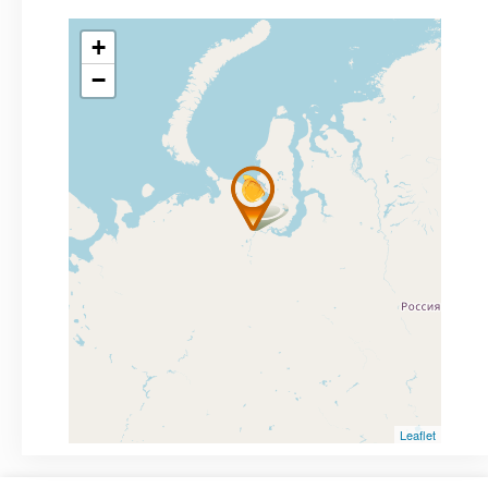
+
−
Leaflet