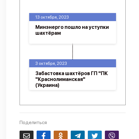
О проекте
13 октября, 2023
Политика конфиденциальности
Минэнерго пошло на уступки
шахтёрам
3 октября, 2023
Забастовка шахтёров ГП "ПК
"Краснолиманская"
(Украина)
Поделиться