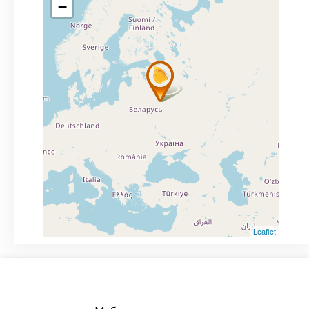
−
Leaflet