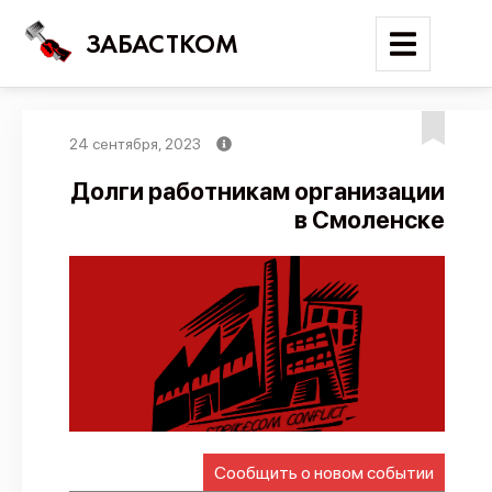
ЗАБАСТКОМ
24 сентября, 2023
Войти
Долги работникам организации
в Смоленске
Поиск
Новости
Карта событий
Трудовые конфликты
Отчеты
Предложить публикацию
Справочник
Сообщить о новом событии
API