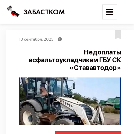
ЗАБАСТКОМ
13 сентября, 2023
Войти
Недоплаты
асфальтоукладчикам ГБУ СК
Поиск
«Стававтодор»
Новости
Карта событий
Трудовые конфликты
Отчеты
Предложить публикацию
Справочник
API