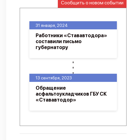
Сообщить о новом событии
О проекте
Политика конфиденциальности
31 января, 2024
Работники «Стававтодора»
составили письмо
губернатору
13 сентября, 2023
Обращение
асфальтоукладчиков ГБУ СК
«Стававтодор»