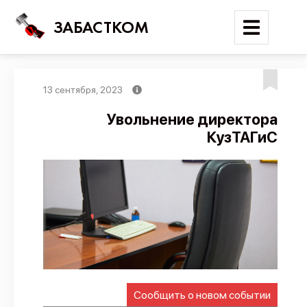
ЗАБАСТКОМ
13 сентября, 2023
Войти
Увольнение директора
КузТАГиС
Поиск
Новости
Карта событий
Трудовые конфликты
Отчеты
Предложить публикацию
Справочник
Сообщить о новом событии
API