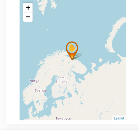
+
−
Leaflet