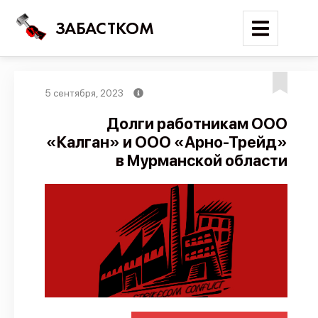
ЗАБАСТКОМ
5 сентября, 2023
Войти
Долги работникам ООО
«Калган» и ООО «Арно-Трейд»
Поиск
в Мурманской области
Новости
Карта событий
Трудовые конфликты
Отчеты
Предложить публикацию
Справочник
API