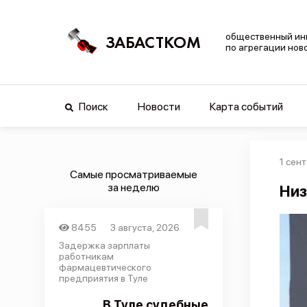
общественный ин
ЗАБАСТКОМ
по агрегации нов
Поиск
Новости
Карта событий
1 сент
Самые просматриваемые
за неделю
Низ
8455
3 августа, 2026
Задержка зарплаты
работникам
фармацевтического
предприятия в Туле
В Туле судебные