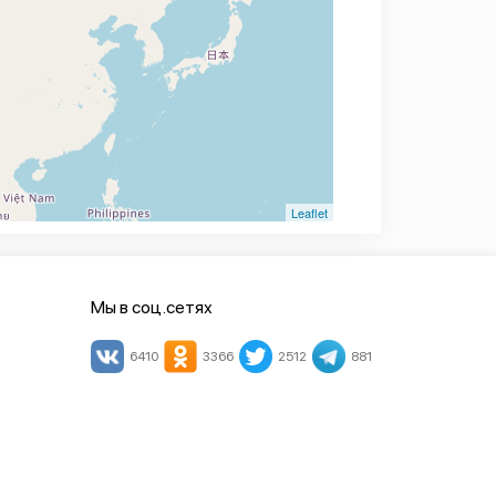
Leaflet
Мы в соц.сетях
6410
3366
2512
881