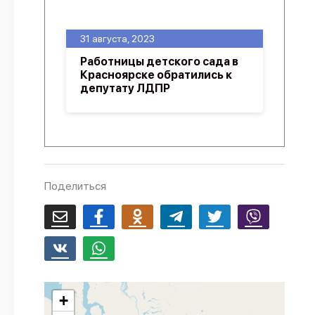
О проекте
31 августа, 2023
Политика конфиденциальности
Работницы детского сада в
Красноярске обратились к
депутату ЛДПР
Поделиться
+