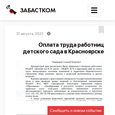
ЗАБАСТКОМ
31 августа, 2023
Войти
Оплата труда работниц
детского сада в Красноярске
Поиск
Новости
Карта событий
Трудовые конфликты
Отчеты
Предложить публикацию
Справочник
Сообщить о новом событии
API