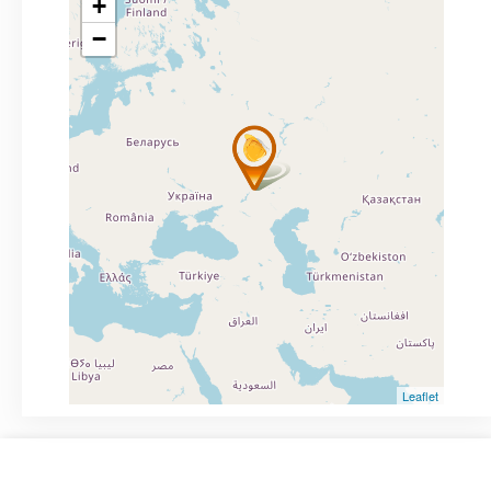
+
−
Leaflet