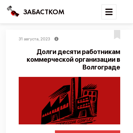
ЗАБАСТКОМ
31 августа, 2023
Войти
Долги десяти работникам
коммерческой организации в
Поиск
Волгограде
Новости
Карта событий
Трудовые конфликты
Отчеты
Предложить публикацию
Справочник
API