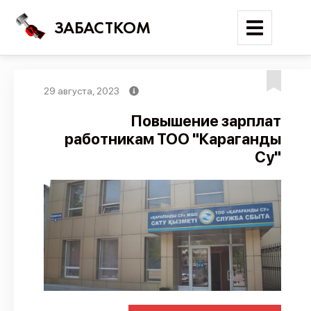
ЗАБАСТКОМ
29 августа, 2023
Войти
Повышение зарплат
работникам ТОО "Караганды
Поиск
Су"
Новости
Карта событий
Трудовые конфликты
Отчеты
Предложить публикацию
Справочник
API