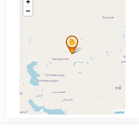
+
−
Leaflet