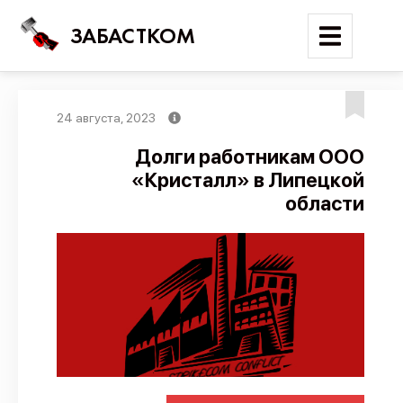
ЗАБАСТКОМ
24 августа, 2023
Войти
Долги работникам ООО
«Кристалл» в Липецкой
Поиск
области
Новости
Карта событий
Трудовые конфликты
Отчеты
Предложить публикацию
Справочник
API