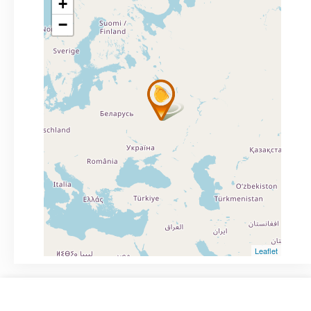
+
−
Leaflet