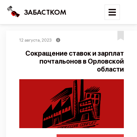
ЗАБАСТКОМ
12 августа, 2023
Войти
Сокращение ставок и зарплат
почтальонов в Орловской
Поиск
области
Новости
Карта событий
Трудовые конфликты
Отчеты
Предложить публикацию
Справочник
API