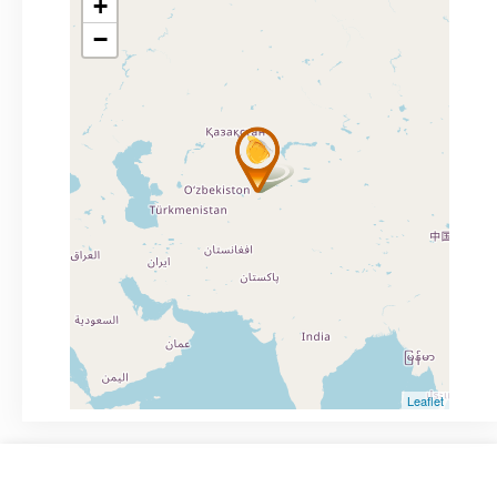
+
−
Leaflet