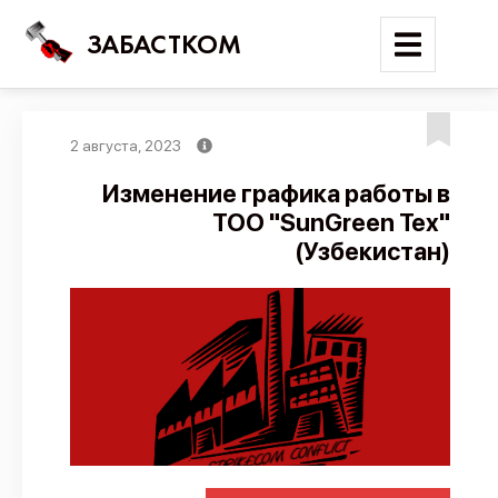
ЗАБАСТКОМ
2 августа, 2023
Войти
Изменение графика работы в
ТОО "SunGreen Tex"
Поиск
(Узбекистан)
Новости
Карта событий
Трудовые конфликты
Отчеты
Предложить публикацию
Справочник
API