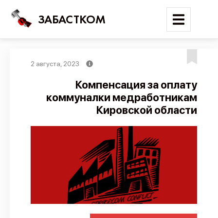
ЗАБАСТКОМ
2 августа, 2023
Войти
Компенсация за оплату
коммуналки медработникам
Поиск
Кировской области
Новости
Карта событий
Трудовые конфликты
Отчеты
Предложить публикацию
Справочник
API