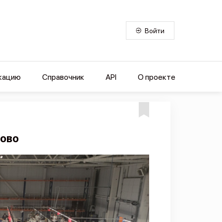
Войти
кацию
Справочник
API
О проекте
цово