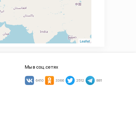
Leaflet
Мы в соц.сетях
6410
3366
2512
881