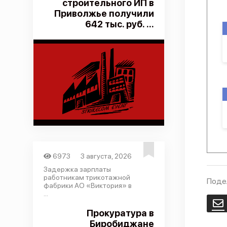
строительного ИП в
Приволжье получили
642 тыс. руб. ...
6973
3 августа, 2026
Задержка зарплаты
работникам трикотажной
Поде
фабрики АО «Виктория» в
...
E
Прокуратура в
Биробиджане