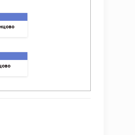
инцово
цово