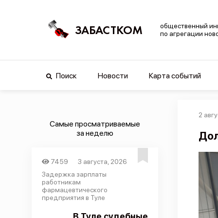
общественный ин
ЗАБАСТКОМ
по агрегации нов
Поиск
Новости
Карта событий
2 авгу
Самые просматриваемые
за неделю
Дол
7459
3 августа, 2026
Задержка зарплаты
работникам
фармацевтического
предприятия в Туле
В Туле судебные