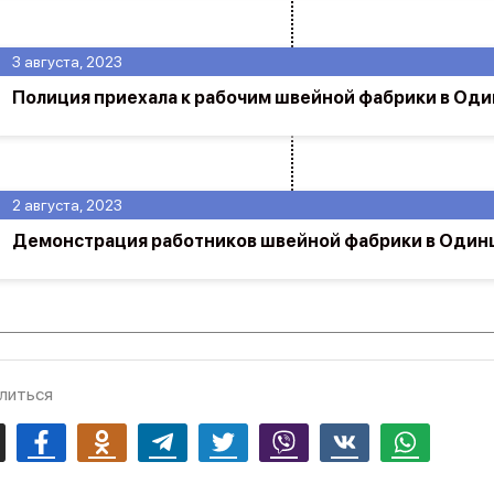
3 августа, 2023
Полиция приехала к рабочим швейной фабрики в Од
2 августа, 2023
Демонстрация работников швейной фабрики в Один
литься
mail
Facebook
Odnoklassniki
Telegram
Twitter
Viber
Vk
Whatsapp