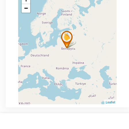
−
Leaflet