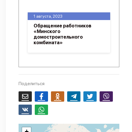
О проекте
1 августа, 2023
Политика конфиденциальности
Обращение работников
«Минского
домостроительного
комбината»
Поделиться
+