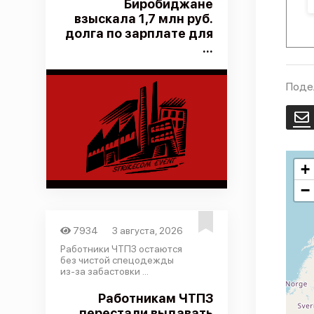
Биробиджане
взыскала 1,7 млн руб.
долга по зарплате для
...
Поде
E
+
−
7934
3 августа, 2026
Работники ЧТПЗ остаются
без чистой спецодежды
из-за забастовки ...
Работникам ЧТПЗ
перестали выдавать