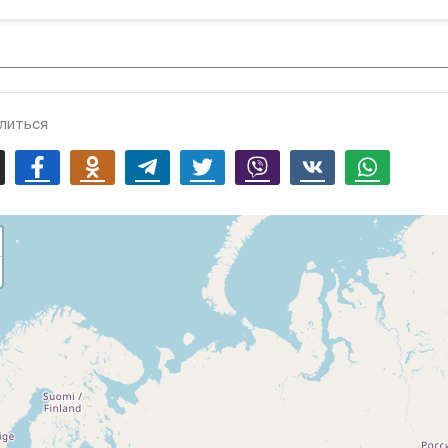
литься
mail
Facebook
Odnoklassniki
Telegram
Twitter
Viber
Vk
Whatsapp