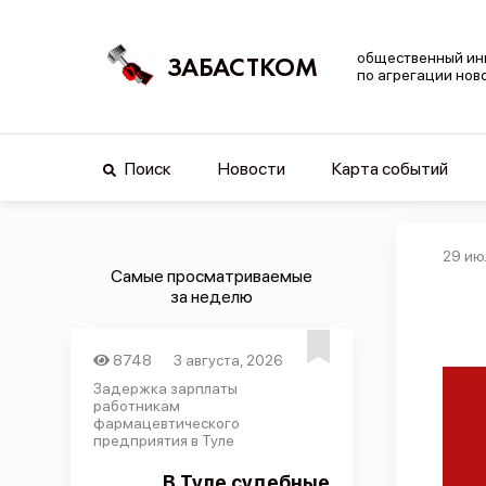
общественный ин
ЗАБАСТКОМ
по агрегации нов
Поиск
Новости
Карта событий
29 ию
Самые просматриваемые
за неделю
8748
3 августа, 2026
Задержка зарплаты
работникам
фармацевтического
предприятия в Туле
В Туле судебные