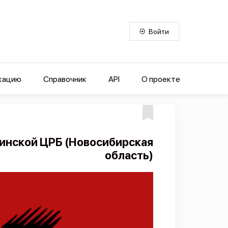
Войти
кацию
Справочник
API
О проекте
инской ЦРБ (Новосибирская
область)