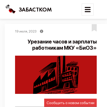
ЗАБАСТКОМ
19 июля, 2023
Войти
Урезание часов и зарплаты
работникам МКУ «БиОЗ»
Поиск
Новости
Карта событий
Трудовые конфликты
Отчеты
Предложить публикацию
Справочник
Сообщить о новом событии
API