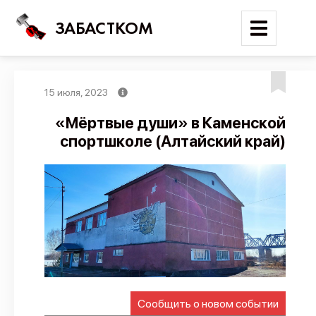
ЗАБАСТКОМ
15 июля, 2023
Войти
«Мёртвые души» в Каменской
спортшколе (Алтайский край)
Поиск
Новости
Карта событий
Трудовые конфликты
Отчеты
Предложить публикацию
Справочник
Сообщить о новом событии
API